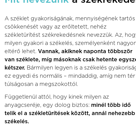
A széklet gyakoriságának, mennyiségének tartós
csökkenését vagy az erőltetett, nehéz
székletürítést székrekedésnek nevezzük. Az, hog
milyen gyakori a székelés, személyenként nagyo
eltérő lehet.
Vannak, akiknek naponta többször
van széklete, míg másoknak csak hetente egysz
kétszer.
Bármilyen legyen is a székelés gyakorisá
ez egyedi és normális – mindaddig, amíg nem tér 
túlságosan a megszokottól.
Függetlenül attól, hogy kinek milyen az
anyagcseréje, egy dolog biztos:
minél több idő
telik el a székletürítések között, annál nehezebb
székelés.