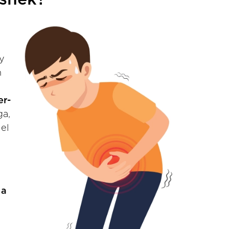
y
n
er-
ga,
el
 a