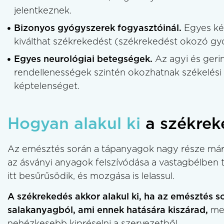
jelentkeznek.
Bizonyos gyógyszerek fogyasztóinál.
Egyes ké
kiválthat székrekedést (székrekedést okozó gy
Egyes neurológiai betegségek.
Az agyi és geri
rendellenességek szintén okozhatnak székelési
képtelenséget.
Hogyan alakul ki
a székrek
Az emésztés során a tápanyagok nagy része már a
az ásványi anyagok felszívódása a vastagbélben t
itt besűrűsödik, és mozgása is lelassul.
A székrekedés akkor alakul ki, ha az emésztés sor
salakanyagból, ami ennek hatására kiszárad,
meg