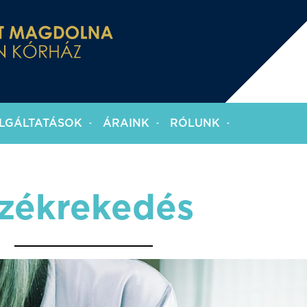
LGÁLTATÁSOK
ÁRAINK
RÓLUNK
zékrekedés