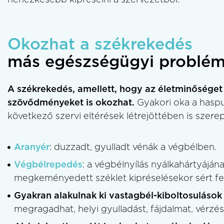
nehézkesebb kipréselni a szervezetből.
Okozhat a székrekedés
más egészségügyi problémá
A székrekedés, amellett, hogy az életminőséget
szövődményeket is okozhat.
Gyakori oka a haspu
következő szervi eltérések létrejöttében is szerepe
Aranyér
: duzzadt, gyulladt vénák a végbélben.
Végbélrepedés
: a végbélnyílás nyálkahártyáján
megkeményedett széklet kipréselésekor sért fel
Gyakran alakulnak ki vastagbél-kiboltosuláso
megragadhat, helyi gyulladást, fájdalmat, vérzés