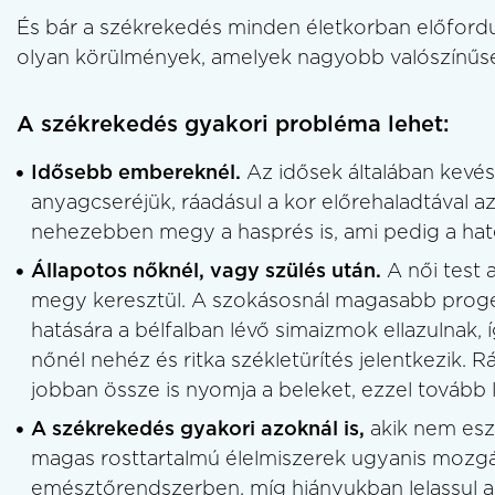
És bár a székrekedés minden életkorban előfordu
olyan körülmények, amelyek nagyobb valószínűsé
A székrekedés gyakori probléma lehet:
Idősebb embereknél.
Az idősek általában kevés
anyagcseréjük, ráadásul a kor előrehaladtával 
nehezebben megy a hasprés is, ami pedig a haté
Állapotos nőknél, vagy szülés után.
A női test 
megy keresztül. A szokásosnál magasabb proge
hatására a bélfalban lévő simaizmok ellazulnak, 
nőnél nehéz és ritka székletürítés jelentkezik
jobban össze is nyomja a beleket, ezzel tovább l
A székrekedés gyakori azoknál is,
akik nem esz
magas rosttartalmú élelmiszerek ugyanis mozgás
emésztőrendszerben, míg hiányukban lelassul 