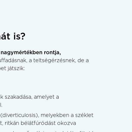
t is?
 nagymértékben rontja,
ffadásnak, a teltségérzésnek, de a
t játszik:
ak szakadása, amelyet a
.
k
(diverticulosis), melyekben a széklet
t, ritkán bélátfúródást okozva