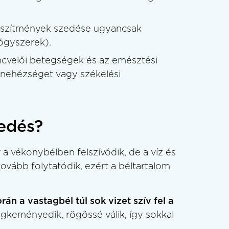
szítmények szedése ugyancsak
ógyszerek).
ncvelői betegségek és az emésztési
 nehézséget vagy székelési
edés?
 vékonybélben felszívódik, de a víz és
ovább folytatódik, ezért a béltartalom
án a vastagbél túl sok vizet szív fel a
keményedik, rögössé válik, így sokkal