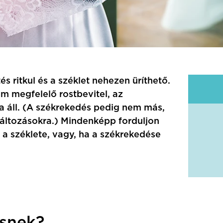
s ritkul és a széklet nehezen üríthető.
m megfelelő rostbevitel, az
a áll. (A székrekedés pedig nem más,
változásokra.) Mindenképp forduljon
 a széklete, vagy, ha a székrekedése
snek?