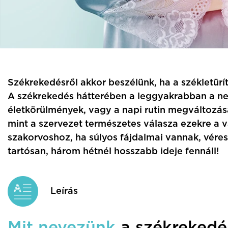
Székrekedésről akkor beszélünk, ha a székletüríté
A székrekedés hátterében a leggyakrabban a ne
életkörülmények, vagy a napi rutin megváltozás
mint a szervezet természetes válasza ezekre a 
szakorvoshoz, ha súlyos fájdalmai vannak, véres
tartósan, három hétnél hosszabb ideje fennáll!
Leírás
Mit nevezünk
a székrekedé