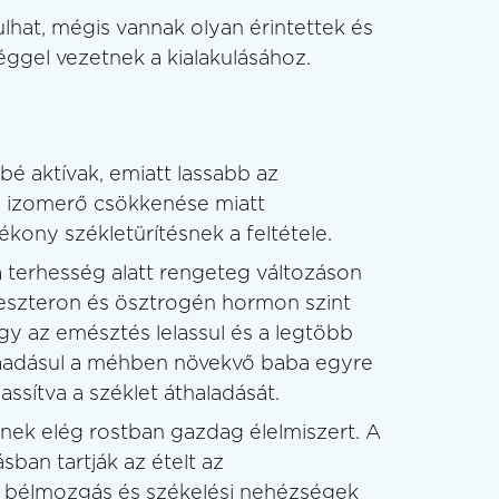
lhat, mégis vannak olyan érintettek és
ggel vezetnek a kialakulásához.
bé aktívak, emiatt lassabb az
az izomerő csökkenése miatt
kony székletürítésnek a feltétele.
a terhesség alatt rengeteg változáson
szteron és ösztrogén hormon szint
így az emésztés lelassul és a legtöbb
. Ráadásul a méhben növekvő baba egyre
assítva a széklet áthaladását.
nek elég rostban gazdag élelmiszert. A
ban tartják az ételt az
a bélmozgás és székelési nehézségek