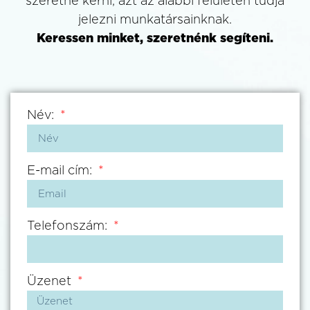
szeretne kérni, azt az alábbi felületen tudja
jelezni munkatársainknak.
Keressen minket, szeretnénk segíteni.
Név:
E-mail cím:
Telefonszám:
Üzenet