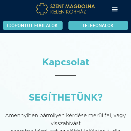
IDŐPONTOT FOGLALOK
TELEFONÁLOK
Kapcsolat
SEGÍTHETÜNK?
Amennyiben bármilyen kérdése merül fel, vagy
visszahívást