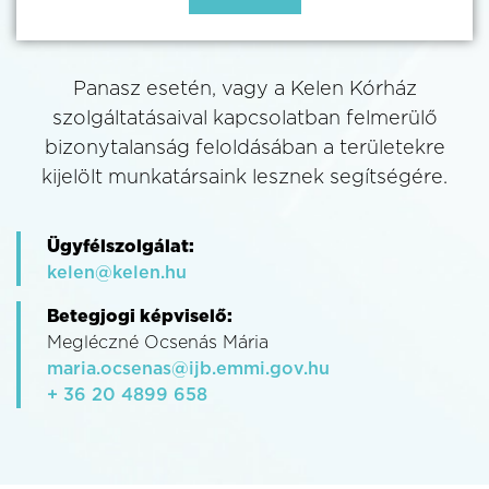
Panasz esetén, vagy a Kelen Kórház
szolgáltatásaival kapcsolatban felmerülő
bizonytalanság feloldásában a területekre
kijelölt munkatársaink lesznek segítségére.
Ügyfélszolgálat:
kelen@kelen.hu
Betegjogi képviselő:
Megléczné Ocsenás Mária
maria.ocsenas@ijb.emmi.gov.hu
+ 36 20 4899 658