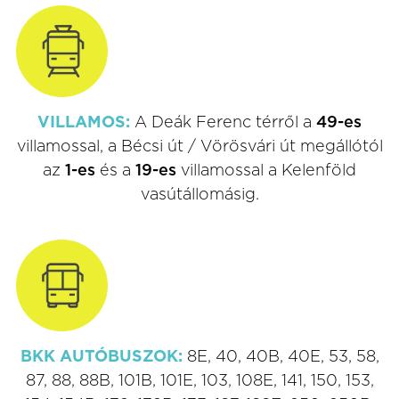
VILLAMOS:
A Deák Ferenc térről a
49-es
villamossal, a Bécsi út / Vörösvári út megállótól
az
1-es
és a
19-es
villamossal a Kelenföld
vasútállomásig.
BKK AUTÓBUSZOK:
8E, 40, 40B, 40E, 53, 58,
87, 88, 88B, 101B, 101E, 103, 108E, 141, 150, 153,