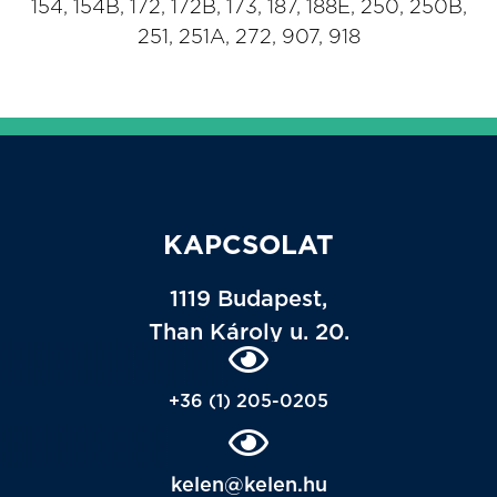
154, 154B, 172, 172B, 173, 187, 188E, 250, 250B,
251, 251A, 272, 907, 918
KAPCSOLAT
1119 Budapest,
Than Károly u. 20.
+36 (1) 205-0205
kelen@kelen.hu