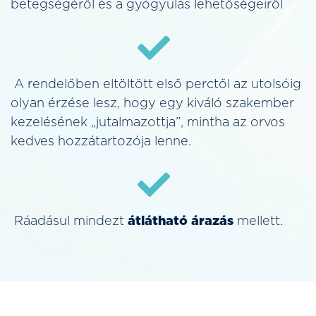
betegségéről és a gyógyulás lehetőségeiről
A rendelőben eltöltött első perctől az utolsóig
olyan érzése lesz, hogy egy kiváló szakember
kezelésének „jutalmazottja”, mintha az orvos
kedves hozzátartozója lenne.
Ráadásul mindezt
átlátható árazás
mellett.