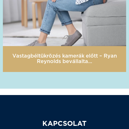
Vastagbéltükrözés kamerák előtt – Ryan
Reynolds bevállalta…
KAPCSOLAT