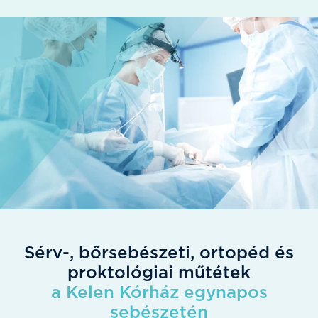
Sérv-, bőrsebészeti, ortopéd és
proktológiai műtétek
a Kelen Kórház egynapos
sebészetén