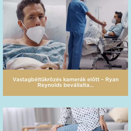
Vastagbéltükrözés kamerák előtt – Ryan
Reynolds bevállalta…