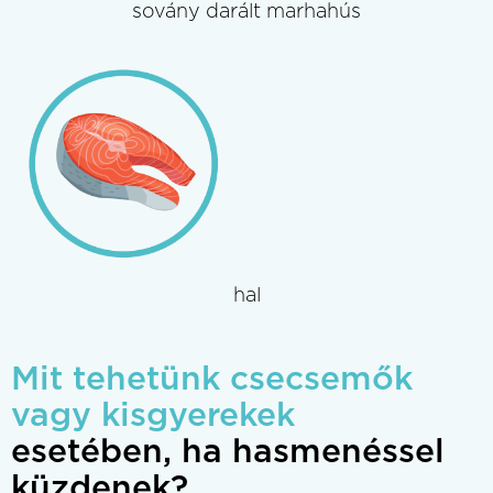
sovány darált marhahús
hal
Mit tehetünk csecsemők
vagy kisgyerekek
esetében, ha hasmenéssel
küzdenek?