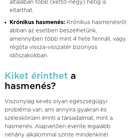
általában több (kettő-négy) hétig is
eltarthat.
Krónikus hasmenés:
Krónikus hasmenésről
abban az esetben beszélhetünk,
amennyiben több mint 4 hete fennáll, vagy
régóta vissza-visszatér bizonyos
időszakokban.
Kiket érinthet
a
hasmenés?
Viszonylag kevés olyan egészségügyi
probléma van, ami annyira gyakran és
széleskörűen érinti a társadalmat, mint a
hasmenés. Alapvetően évente legalább
néhány alkalommal szinte mindenkinél