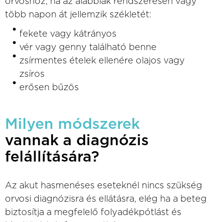
orvoshoz, ha az alábbiak rendszeresen vagy
több napon át jellemzik székletét:
fekete vagy kátrányos
vér vagy genny található benne
zsírmentes ételek ellenére olajos vagy
zsíros
erősen bűzös
Milyen módszerek
vannak a diagnózis
felállítására?
Az akut hasmenéses eseteknél nincs szükség
orvosi diagnózisra és ellátásra, elég ha a beteg
biztosítja a megfelelő folyadékpótlást és