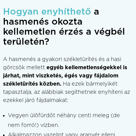
Hogyan enyhíthető
a
hasmenés okozta
kellemetlen érzés a végbél
területén?
A hasmenés a gyakori székletürítés és a hasi
görcsök mellett
egyéb kellemetlenségekkel is
járhat, mint viszketés, égés vagy fájdalom
székletürítés közben.
Ha ezek bármelyikét
tapasztalja, az alábbiak segíthetnek enyhíteni az
ezekkel járó fájdalmakat:
Vegyen ülőfürdőt néhány centi meleg (de
nem forró!) vízben.
Alkalmazzon vazelint vagy aranyér elleni