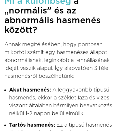
Mi a különbség
a
„normális” és az
abnormális hasmenés
között?
Annak megítélésében, hogy pontosan
mikortól számít egy hasmenéses állapot
abnormálisnak, leginkább a fennállásának
idejét veszik alapul. Így alapvetően 3 féle
hasmenésről beszélhetünk:
Akut hasmenés:
A leggyakoribb típusú
hasmenés, ekkor a széklet laza és vizes,
viszont általában bármilyen beavatkozás
nélkül 1-2 napon belül elmúlik.
Tartós hasmenés:
Ez a típusú hasmenés