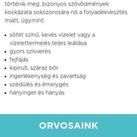
történik meg, bizonyos szövődmények
kockázata sokszorosára nő a folyadékvesztés
miatt, úgymint:
sötét színű, kevés vizelet vagy a
vizelettermelés teljes leállása
gyors szívverés
fejfájás
kipirult, száraz bőr
ingerlékenység és zavartság
szédülés és émelygés
hányinger és hányás
ORVOSAINK