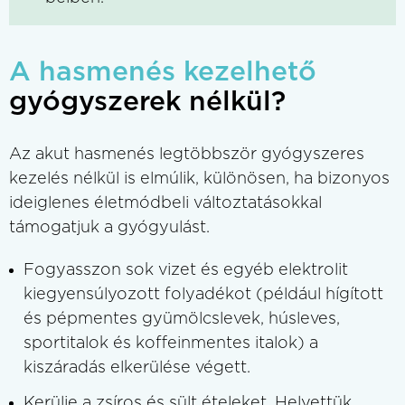
A hasmenés kezelhető
gyógyszerek nélkül?
Az akut hasmenés legtöbbször gyógyszeres
kezelés nélkül is elmúlik, különösen, ha bizonyos
ideiglenes életmódbeli változtatásokkal
támogatjuk a gyógyulást.
Fogyasszon sok vizet és egyéb elektrolit
kiegyensúlyozott folyadékot (például hígított
és pépmentes gyümölcslevek, húsleves,
sportitalok és koffeinmentes italok) a
kiszáradás elkerülése végett.
Kerülje a zsíros és sült ételeket. Helyettük