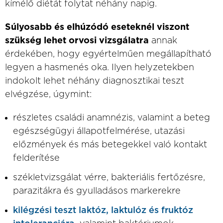
kímélő diétát folytat néhány napig.
Súlyosabb és elhúzódó eseteknél viszont
szükség lehet orvosi vizsgálatra
annak
érdekében, hogy egyértelműen megállapítható
legyen a hasmenés oka. Ilyen helyzetekben
indokolt lehet néhány diagnosztikai teszt
elvégzése, úgymint:
részletes családi anamnézis, valamint a beteg
egészségügyi állapotfelmérése, utazási
előzmények és más betegekkel való kontakt
felderítése
székletvizsgálat vérre, bakteriális fertőzésre,
parazitákra és gyulladásos markerekre
kilégzési teszt laktóz, laktulóz és fruktóz