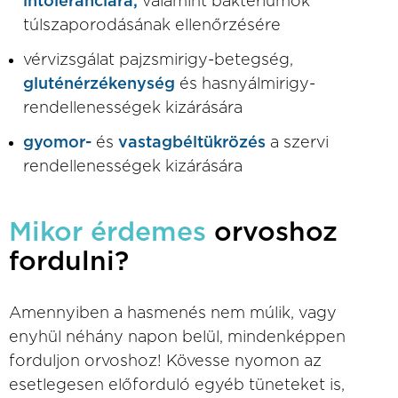
intoleranciára,
valamint baktériumok
túlszaporodásának ellenőrzésére
vérvizsgálat pajzsmirigy-betegség,
gluténérzékenység
és hasnyálmirigy-
rendellenességek kizárására
gyomor-
és
vastagbéltükrözés
a szervi
rendellenességek kizárására
Mikor érdemes
orvoshoz
fordulni?
Amennyiben a hasmenés nem múlik, vagy
enyhül néhány napon belül, mindenképpen
forduljon orvoshoz! Kövesse nyomon az
esetlegesen előforduló egyéb tüneteket is,