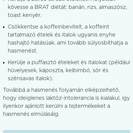
kövesse a BRAT diétát: banán, rizs, almaszósz,
toast kenyér.
Csökkentse a koffeinbevitelt, a koffeint
tartalmazó ételek és italok ugyanis enyhe
hashajtó hatásúak, ami tovább súlyosbíthatja a
hasmenést.
Kerülje a puffasztó ételeket és italokat (például
hüvelyesek, káposzta, kelbimbó, sör és
szénsavas italok).
Továbbá a hasmenés folyamán elképzelhető,
hogy ideiglenes laktóz-intolerancia is kialakul, így
ilyenkor ajánlott kerülni a tejtermékeket a
hasmenés elmúlásáig.