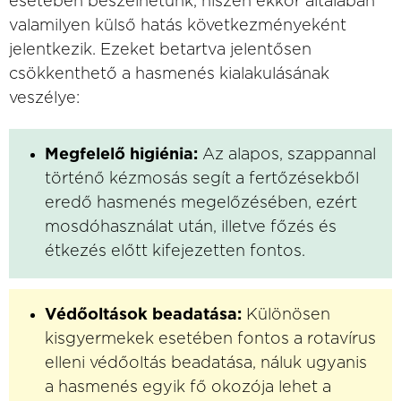
esetében beszélhetünk, hiszen ekkor általában
valamilyen külső hatás következményeként
jelentkezik. Ezeket betartva jelentősen
csökkenthető a hasmenés kialakulásának
veszélye:
Megfelelő higiénia:
Az alapos, szappannal
történő kézmosás segít a fertőzésekből
eredő hasmenés megelőzésében, ezért
mosdóhasználat után, illetve főzés és
étkezés előtt kifejezetten fontos.
Védőoltások beadatása:
Különösen
kisgyermekek esetében fontos a rotavírus
elleni védőoltás beadatása, náluk ugyanis
a hasmenés egyik fő okozója lehet a