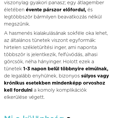
viszonylag gyakori panasz; egy átlagember
életében
évente párszor előfordul,
és
legtöbbször bármilyen beavatkozás nélkül
megszűnik.
A hasmenés kialakulásának sokféle oka lehet,
az általános tünetek viszont egyformák:
hirtelen székletürítési inger, ami naponta
többször is jelentkezik, felfúvódás, alhasi
görcsök, néha hányinger. Holott ezek a
tünetek
1-3 napon belül többnyire elmúlnak,
de legalább enyhülnek, bizonyos
súlyos vagy
krónikus esetekben mindenképp orvoshoz
kell fordulni
a komoly komplikációk
elkerülése végett.