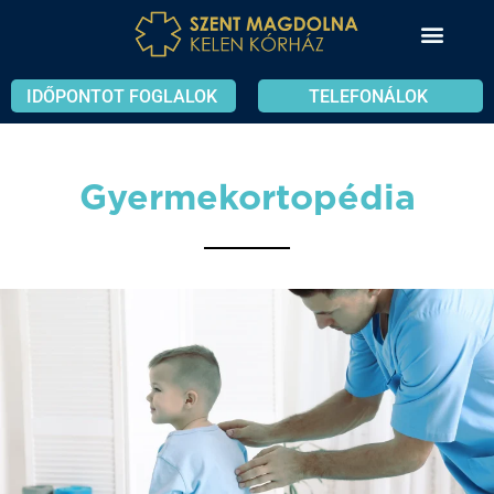
IDŐPONTOT FOGLALOK
TELEFONÁLOK
Gyermekortopédia