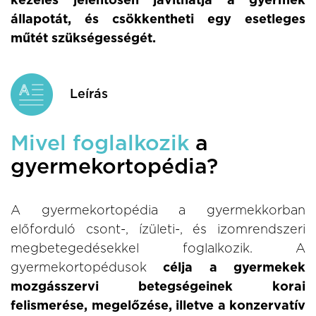
kezelés jelentősen javíthatja a gyermek
állapotát, és csökkentheti egy esetleges
műtét szükségességét.
Leírás
Mivel foglalkozik
a
gyermekortopédia?
A gyermekortopédia a gyermekkorban
előforduló csont-, ízületi-, és izomrendszeri
megbetegedésekkel foglalkozik. A
gyermekortopédusok
célja a gyermekek
mozgásszervi betegségeinek korai
felismerése, megelőzése, illetve a konzervatív