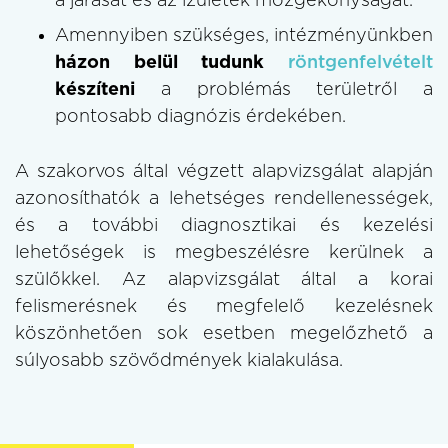
a járását és az ízületek mozgékonyságát.
Amennyiben szükséges, intézményünkben
házon belül tudunk
röntgenfelvételt
készíteni
a problémás területről a
pontosabb diagnózis érdekében.
A szakorvos által végzett alapvizsgálat alapján
azonosíthatók a lehetséges rendellenességek,
és a további diagnosztikai és kezelési
lehetőségek is megbeszélésre kerülnek a
szülőkkel. Az alapvizsgálat által a korai
felismerésnek és megfelelő kezelésnek
köszönhetően sok esetben megelőzhető a
súlyosabb szövődmények kialakulása.