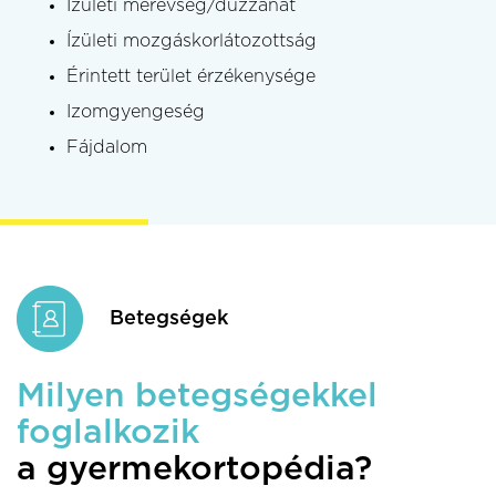
Ízületi merevség/duzzanat
Ízületi mozgáskorlátozottság
Érintett terület érzékenysége
Izomgyengeség
Fájdalom
Betegségek
Milyen betegségekkel
foglalkozik
a gyermekortopédia?