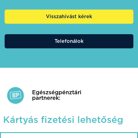
Visszahívást kérek
Telefonálok
Egészségpénztári
partnerek:
Kártyás fizetési lehetőség