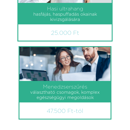
Hasi ultrahang
hasfájás, haspuffadás okainak
kivizsgálására
25.000 Ft
Menedzserszűrés
választható csomagok, komplex
egészségügyi megoldások
47.500 Ft-tól