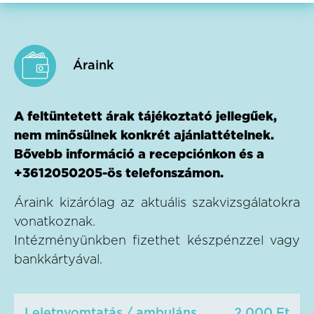
Áraink
A feltüntetett árak tájékoztató jellegűek,
nem minősülnek konkrét ajánlattételnek.
Bővebb információ a recepciónkon és a
+3612050205-ös telefonszámon.
Áraink kizárólag az aktuális szakvizsgálatokra
vonatkoznak.
Intézményünkben fizethet készpénzzel vagy
bankkártyával.
Leletnyomtatás / ambuláns
2.000 Ft