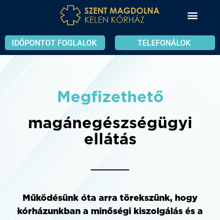
IDŐPONTOT FOGLALOK
TELEFONÁLOK
Megfizethető
magánegészségügyi
ellátás
Működésünk óta arra törekszünk, hogy
kórházunkban a minőségi kiszolgálás és
a