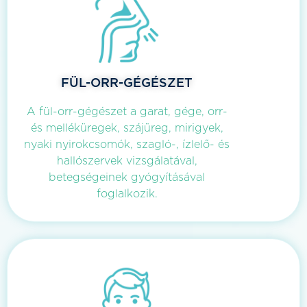
FÜL-ORR-GÉGÉSZET
A fül-orr-gégészet a garat, gége, orr-
és melléküregek, szájüreg, mirigyek,
nyaki nyirokcsomók, szagló-, ízlelő- és
hallószervek vizsgálatával,
betegségeinek gyógyításával
foglalkozik.