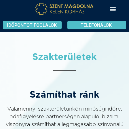
IDŐPONTOT FOGLALOK
TELEFONÁLOK
Szakterületek
Számíthat ránk
Valamennyi szakterületünkön minőségi időre,
odafigyelésre partnerségen alapuló, bizalmi
viszonyra számíthat a legmagasabb színvonalú