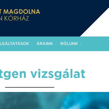
LGÁLTATÁSOK
ÁRAINK
RÓLUNK
tgen vizsgálat