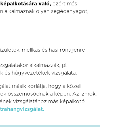
k képalkotására való,
ezért más
ran alkalmaznak olyan segédanyagot,
ízületek, mellkas és hasi röntgenre
sgálatakor alkalmazzák, pl.
ék és húgyvezetékek vizsgálata.
lat másik korlátja, hogy a közeli,
vek összemosódnak a képen. Az izmok,
etének vizsgálatához más képalkotó
ltrahangvizsgálat.