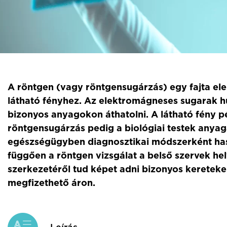
A röntgen (vagy röntgensugárzás) egy fajta el
látható fényhez. Az elektromágneses sugarak 
bizonyos anyagokon áthatolni. A látható fény 
röntgensugárzás pedig a biológiai testek anyag
egészségügyben diagnosztikai módszerként has
függően a röntgen vizsgálat a belső szervek hel
szerkezetéről tud képet adni bizonyos kereteken
megfizethető áron.