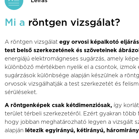
Leírás
Mi a
röntgen vizsgálat?
A röntgen vizsgálat
egy orvosi képalkotó eljárá
test belső szerkezetének és szöveteinek ábrázo
energiájú elektromágneses sugárzás, amely képes 
különböző mértékben nyelik el a csontok, izmok és
sugárzások különbsége alapján készülnek a rönt
orvosok vizsgálhatják a test szerkezetét és feli
sérüléseket.
A röntgenképek csak kétdimenziósak,
így korlát
terület térbeli szerkezetéről. Ezért gyakran több 
hogy jobban meghatározható legyen a vizsgált sz
alapján
létezik egyirányú, kétirányú, háromirány