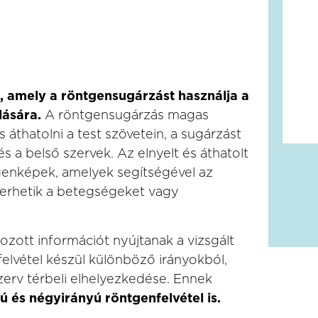
s, amely a röntgensugárzást használja a
lására.
A röntgensugárzás magas
áthatolni a test szövetein, a sugárzást
 a belső szervek. Az elnyelt és áthatolt
genképek, amelyek segítségével az
smerhetik a betegségeket vagy
ozott információt nyújtanak a vizsgált
felvétel készül különböző irányokból,
erv térbeli elhelyezkedése. Ennek
ú és négyirányú röntgenfelvétel is.