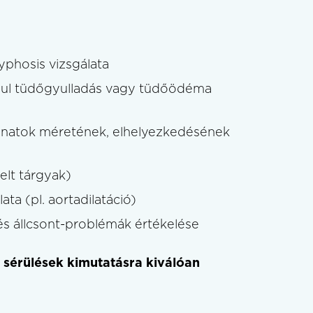
yphosis vizsgálata
ául tüdőgyulladás vagy tüdőödéma
anatok méretének, elhelyezkedésének
elt tárgyak)
ta (pl. aortadilatáció)
 és állcsont-problémák értékelése
i sérülések kimutatásra kiválóan