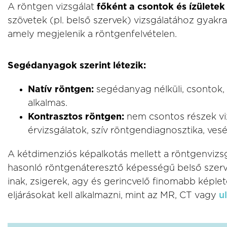
A röntgen vizsgálat
főként a csontok és ízülete
szövetek (pl. belső szervek) vizsgálatához gyak
amely megjelenik a röntgenfelvételen.
Segédanyagok szerint létezik:
Natív röntgen:
segédanyag nélküli, csontok, 
alkalmas.
Kontrasztos röntgen:
nem csontos részek viz
érvizsgálatok, szív röntgendiagnosztika, ves
A kétdimenziós képalkotás mellett a röntgenvizsgá
hasonló röntgenáteresztő képességű belső szer
inak, zsigerek, agy és gerincvelő finomabb képl
eljárásokat kell alkalmazni, mint az MR, CT vagy
u