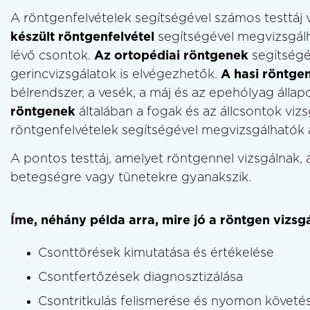
A röntgenfelvételek segítségével számos testtáj 
készült röntgenfelvétel
segítségével megvizsgálh
lévő csontok.
Az ortopédiai röntgenek
segítségév
gerincvizsgálatok is elvégezhetők.
A hasi röntgen
bélrendszer, a vesék, a máj és az epehólyag állapo
röntgenek
általában a fogak és az állcsontok vizs
röntgenfelvételek segítségével megvizsgálhatók a
A pontos testtáj, amelyet röntgennel vizsgálnak, 
betegségre vagy tünetekre gyanakszik.
Íme, néhány példa arra, mire jó a röntgen vizsgá
Csonttörések kimutatása és értékelése
Csontfertőzések diagnosztizálása
Csontritkulás felismerése és nyomon követé