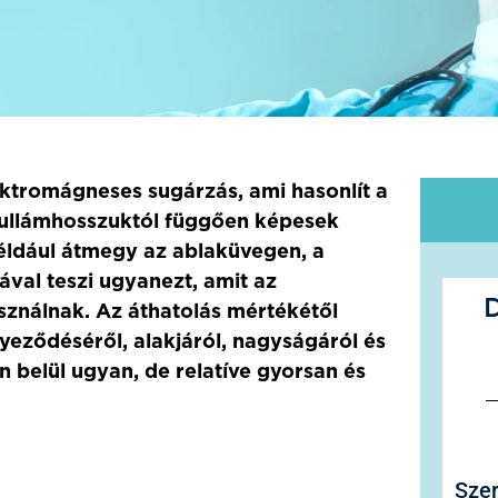
ektromágneses sugárzás, ami hasonlít a
hullámhosszuktól függően képesek
például átmegy az ablaküvegen, a
ával teszi ugyanezt, amit az
D
ználnak. Az áthatolás mértékétől
yeződéséről, alakjáról, nagyságáról és
 belül ugyan, de relatíve gyorsan és
Szer