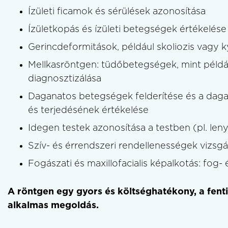
Ízületi ficamok és sérülések azonosítása
Ízületkopás és ízületi betegségek értékelése
Gerincdeformitások, például skoliozis vagy k
Mellkasröntgen: tüdőbetegségek, mint péld
diagnosztizálása
Daganatos betegségek felderítése és a dag
és terjedésének értékelése
Idegen testek azonosítása a testben (pl. leny
Szív- és érrendszeri rendellenességek vizsgála
Fogászati és maxillofacialis képalkotás: fog-
A röntgen egy gyors és költséghatékony, a fent
alkalmas megoldás.