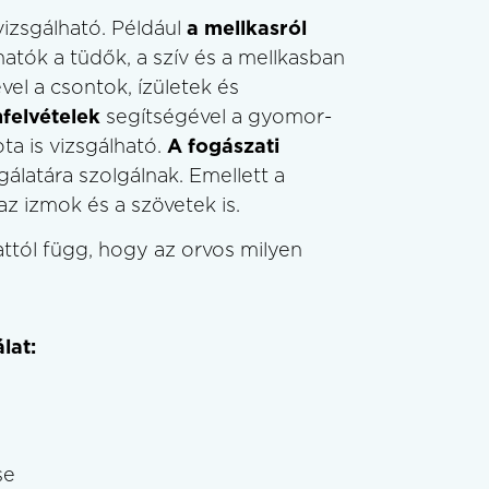
vizsgálható. Például
a mellkasról
atók a tüdők, a szív és a mellkasban
el a csontok, ízületek és
felvételek
segítségével a gyomor-
ta is vizsgálható.
A fogászati
gálatára szolgálnak. Emellett a
z izmok és a szövetek is.
attól függ, hogy az orvos milyen
lat:
se