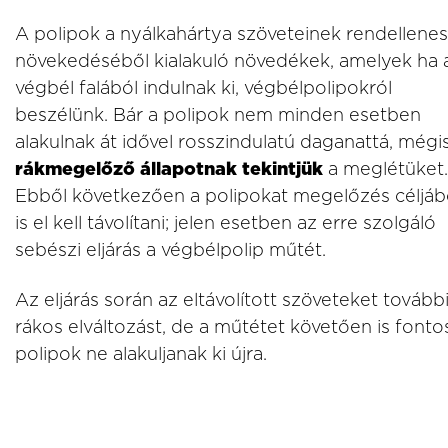
A polipok a nyálkahártya szöveteinek rendellenes
növekedéséből kialakuló növedékek, amelyek ha 
végbél falából indulnak ki, végbélpolipokról
beszélünk. Bár a polipok nem minden esetben
alakulnak át idővel rosszindulatú daganattá, mégi
rákmegelőző állapotnak tekintjük
a meglétüket.
Ebből következően a polipokat megelőzés céljáb
is el kell távolítani; jelen esetben az erre szolgáló
sebészi eljárás a végbélpolip műtét.
Az eljárás során az eltávolított szöveteket további
rákos elváltozást, de a műtétet követően is fonto
polipok ne alakuljanak ki újra.