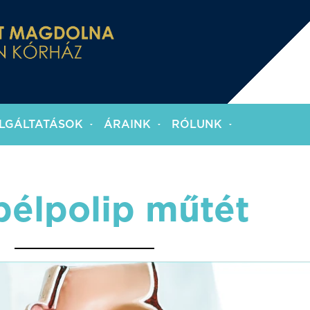
LGÁLTATÁSOK
ÁRAINK
RÓLUNK
élpolip műtét