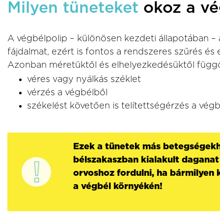
Milyen tüneteket
okoz a vé
A végbélpolip – különösen kezdeti állapotában –
fájdalmat, ezért is fontos a rendszeres szűrés és 
Azonban méretüktől és elhelyezkedésüktől függőe
véres vagy nyálkás széklet
vérzés a végbélből
székelést követően is telítettségérzés a vég
Ezek a tünetek más betegségekh
bélszakaszban kialakult daganat 
orvoshoz fordulni, ha bármilyen 
a végbél környékén!