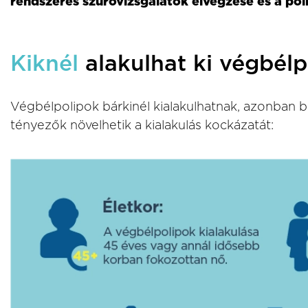
rendszeres szűrővizsgálatok elvégzése és a poli
Kiknél
alakulhat ki végbélp
Végbélpolipok bárkinél kialakulhatnak, azonban b
tényezők növelhetik a kialakulás kockázatát: