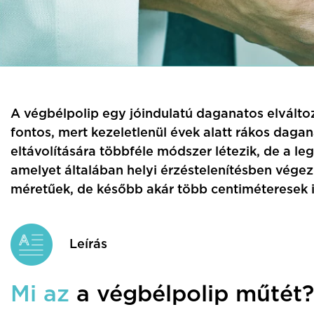
A végbélpolip egy jóindulatú daganatos elváltoz
fontos, mert kezeletlenül évek alatt rákos dagan
eltávolítására többféle módszer létezik, de a l
amelyet általában helyi érzéstelenítésben vége
méretűek, de később akár több centiméteresek i
Leírás
Mi az
a végbélpolip műtét?