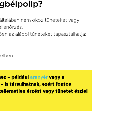
gbélpolip?
 általában nem okoz tüneteket vagy
ellenőrzés.
n az alábbi tüneteket tapasztalhatja:
bélben
ez – például
aranyér
vagy a
– is társulhatnak, ezért fontos
kellemetlen érzést vagy tünetet észlel