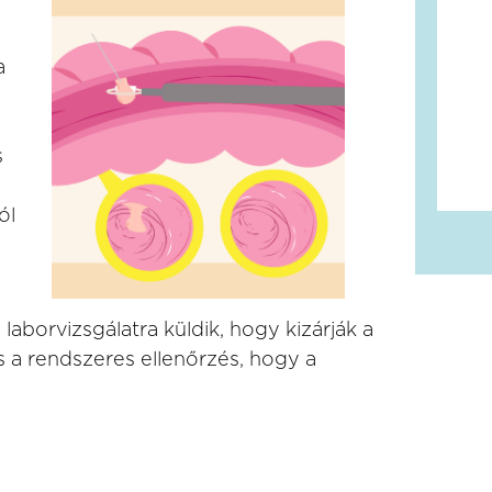
a
s
ól
 laborvizsgálatra küldik, hogy kizárják a
s a rendszeres ellenőrzés, hogy a