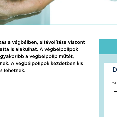
ás a végbélben, eltávolítása viszont
attá is alakulhat. A végbélpolipok
eggyakoribb a végbélpolip műtét,
znek. A végbélpolipok kezdetben kis
D
s lehetnek.
S