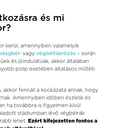
tkozásra és mi
or?
r kerül, amennyiben valamelyik
stagbél-
vagy
végbéltükrözés
– során
tűek és jóindulatúak, akkor általában
gyobb polip esetében altatásos műtéti
, akkor fennáll a kockázata annak, hogy
oznak. Amennyiben időben észlelik és
an ha továbbra is figyelmen kívül
aladott stádiumban lévő végbélrák
zabb lehet.
Ezért kifejezetten fontos a