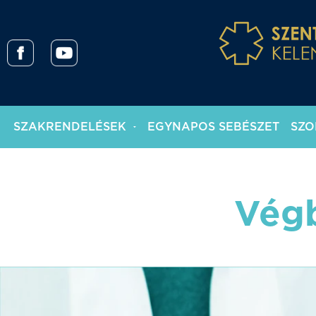
SZAKRENDELÉSEK
EGYNAPOS SEBÉSZET
SZO
Végb