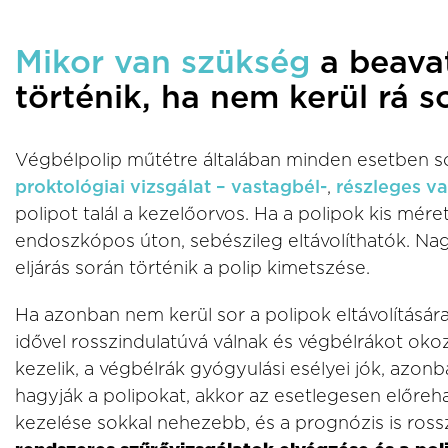
Mikor van szükség
a beava
történik, ha nem kerül rá s
Végbélpolip műtétre általában minden esetben so
proktológiai vizsgálat
– vastagbél-
,
részleges va
polipot talál a kezelőorvos. Ha a polipok kis mére
endoszkópos úton, sebészileg eltávolíthatók. Na
eljárás során történik a polip kimetszése.
Ha azonban nem kerül sor a polipok eltávolítására
idővel rosszindulatúvá válnak és végbélrákot ok
kezelik, a végbélrák gyógyulási esélyei jók, azonb
hagyják a polipokat, akkor az esetlegesen előreh
kezelése sokkal nehezebb, és a prognózis is ross