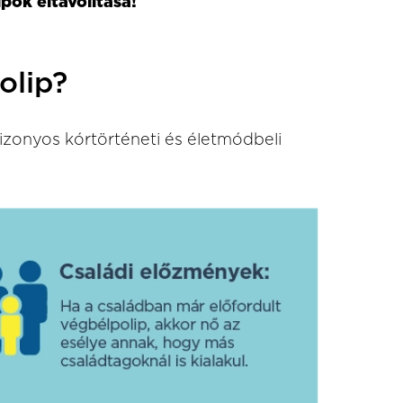
pok eltávolítása!
olip?
izonyos kórtörténeti és életmódbeli