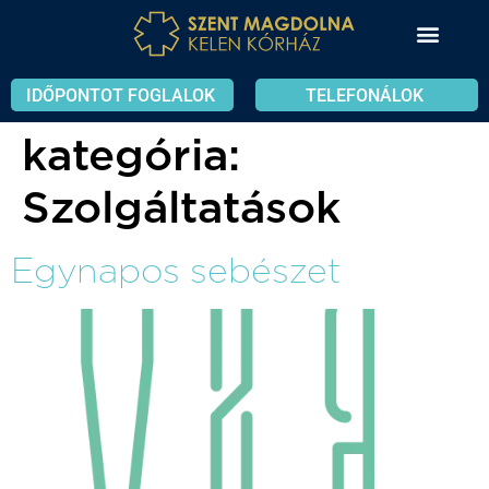
IDŐPONTOT FOGLALOK
TELEFONÁLOK
kategória:
Szolgáltatások
Egynapos sebészet