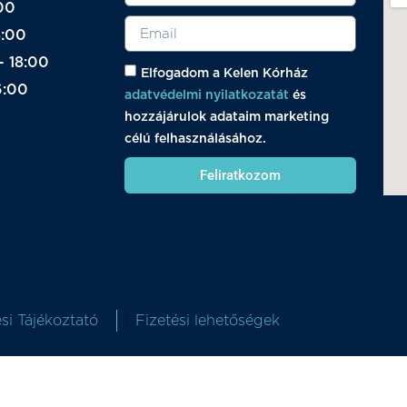
00
8:00
- 18:00
Elfogadom a Kelen Kórház
6:00
adatvédelmi nyilatkozatát
és
hozzájárulok adataim marketing
célú felhasználásához.
Feliratkozom
si Tájékoztató
Fizetési lehetőségek