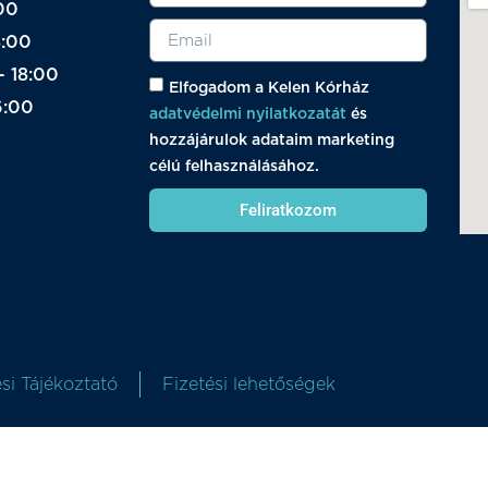
00
8:00
- 18:00
Elfogadom a Kelen Kórház
6:00
adatvédelmi nyilatkozatát
és
hozzájárulok adataim marketing
célú felhasználásához.
Feliratkozom
si Tájékoztató
Fizetési lehetőségek