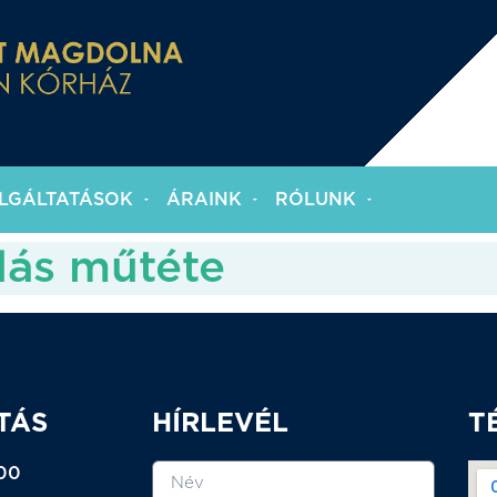
LGÁLTATÁSOK
ÁRAINK
RÓLUNK
dás műtéte
TÁS
HÍRLEVÉL
T
:00