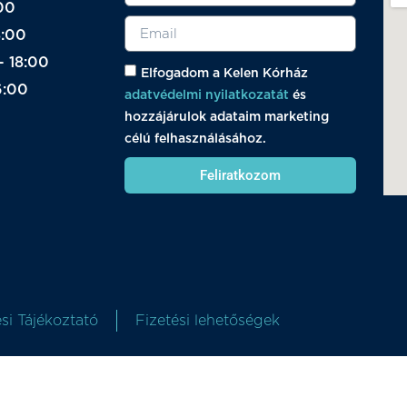
00
8:00
- 18:00
Elfogadom a Kelen Kórház
6:00
adatvédelmi nyilatkozatát
és
hozzájárulok adataim marketing
célú felhasználásához.
Feliratkozom
si Tájékoztató
Fizetési lehetőségek