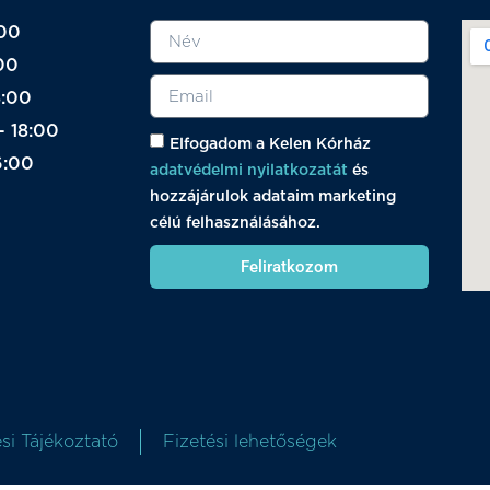
:00
00
8:00
- 18:00
Elfogadom a Kelen Kórház
6:00
adatvédelmi nyilatkozatát
és
hozzájárulok adataim marketing
célú felhasználásához.
Feliratkozom
si Tájékoztató
Fizetési lehetőségek