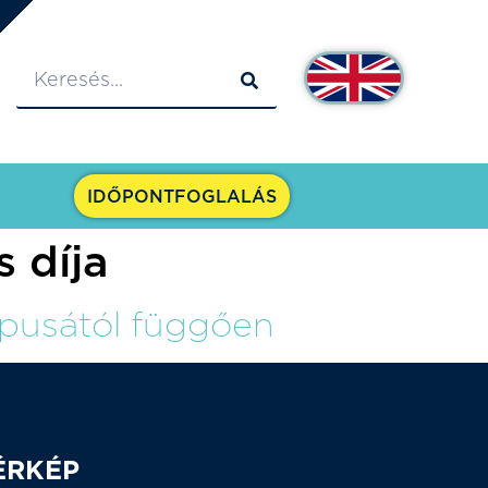
IDŐPONTFOGLALÁS
 díja
típusától függően
ÉRKÉP