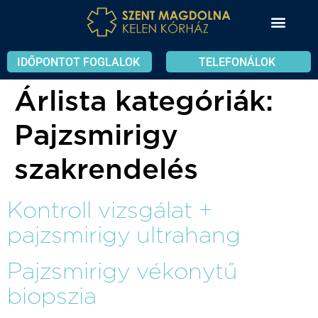
IDŐPONTOT FOGLALOK
TELEFONÁLOK
Árlista kategóriák:
Pajzsmirigy
szakrendelés
Kontroll vizsgálat +
pajzsmirigy ultrahang
Pajzsmirigy vékonytű
biopszia