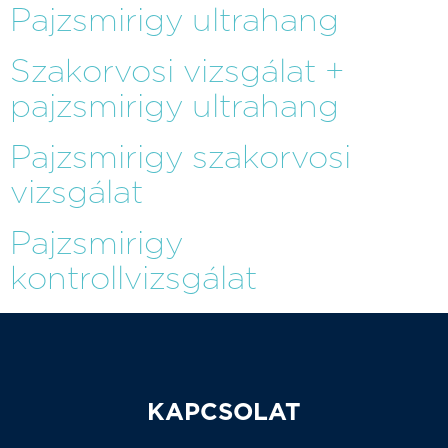
Pajzsmirigy ultrahang
Szakorvosi vizsgálat +
pajzsmirigy ultrahang
Pajzsmirigy szakorvosi
vizsgálat
Pajzsmirigy
kontrollvizsgálat
KAPCSOLAT