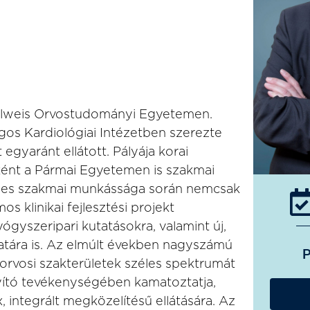
elweis Orvostudományi Egyetemen.
gos Kardiológiai Intézetben szerezte
egyaránt ellátott. Pályája korai
ként a Pármai Egyetemen is szakmai
zedes szakmai munkássága során nemcsak
s klinikai fejlesztési projekt
ógyszeripari kutatásokra, valamint új,
atára is. Az elmúlt években nagyszámú
P
 orvosi szakterületek széles spektrumát
gyító tevékenységében kamatoztatja,
 integrált megközelítésű ellátására. Az