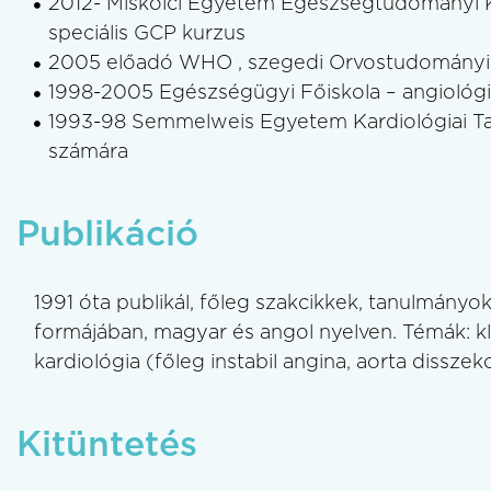
2012- Miskolci Egyetem Egészségtudományi 
speciális GCP kurzus
2005 előadó WHO , szegedi Orvostudományi
1998-2005 Egészségügyi Főiskola – angiológi
1993-98 Semmelweis Egyetem Kardiológiai Ta
számára
Publikáció
1991 óta publikál, főleg szakcikkek, tanulmány
formájában, magyar és angol nyelven. Témák: kli
kardiológia (főleg instabil angina, aorta disszek
Kitüntetés