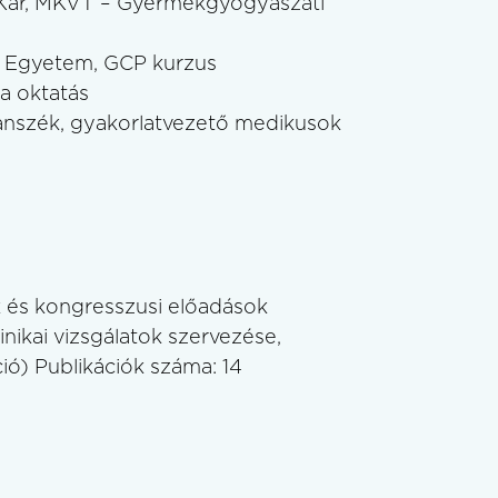
Kar, MKVT – Gyermekgyógyászati
 Egyetem, GCP kurzus
a oktatás
nszék, gyakorlatvezető medikusok
ok és kongresszusi előadások
nikai vizsgálatok szervezése,
ció) Publikációk száma: 14