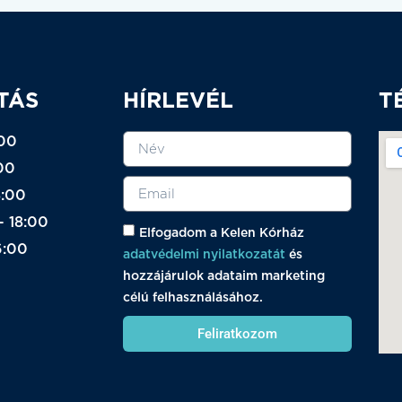
TÁS
HÍRLEVÉL
T
:00
00
8:00
- 18:00
Elfogadom a Kelen Kórház
6:00
adatvédelmi nyilatkozatát
és
hozzájárulok adataim marketing
célú felhasználásához.
Feliratkozom