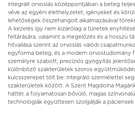
integrált orvoslás középpontjában a beteg telj
véve az egyéni élethelyzetet, igényeket és kör
lehetőségek összehangolt alkalmazásával töreksz
A kezelés így nem kizárólag a tünetek enyhítésé
feltárására, valamint a megelőzés és a hosszú t
hitvallása szerint az orvoslás valódi csapatmun
egyforma beteg, és a modern orvostudomány fe
személyre szabott, precíziós gyógyítás jelentő
különböző szakterületek szoros együttműködé
kulcsszerepet tölt be: integráló szemlélettel seg
szakterületek között. A Szent Magdolna Magánk
háttér, a folyamatosan bővülő, magas színvonalú
technológiák együttesen szolgálják a páciensek