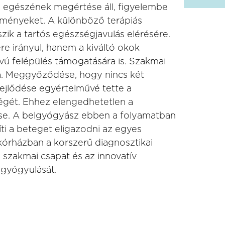
es egészének megértése áll, figyelembe
ülményeket. A különböző terápiás
ik a tartós egészségjavulás elérésére.
re irányul, hanem a kiváltó okok
ávú felépülés támogatására is. Szakmai
ka. Meggyőződése, hogy nincs két
jlődése egyértelművé tette a
ségét. Ehhez elengedhetetlen a
se. A belgyógyász ebben a folyamatban
íti a beteget eligazodni az egyes
órházban a korszerű diagnosztikai
 szakmai csapat és az innovatív
 gyógyulását.