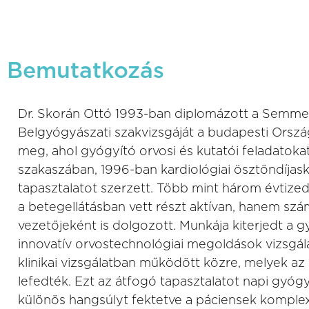
Bemutatkozás
Dr. Skorán Ottó 1993-ban diplomázott a Semm
Belgyógyászati szakvizsgáját a budapesti Orszá
meg, ahol gyógyító orvosi és kutatói feladatokat 
szakaszában, 1996-ban kardiológiai ösztöndíjas
tapasztalatot szerzett. Több mint három évti
a betegellátásban vett részt aktívan, hanem számo
vezetőjeként is dolgozott. Munkája kiterjedt a gy
innovatív orvostechnológiai megoldások vizsgál
klinikai vizsgálatban működött közre, melyek az
lefedték. Ezt az átfogó tapasztalatot napi gyó
különös hangsúlyt fektetve a páciensek komplex,