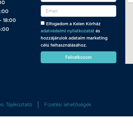
00
8:00
- 18:00
Elfogadom a Kelen Kórház
6:00
adatvédelmi nyilatkozatát
és
hozzájárulok adataim marketing
célú felhasználásához.
Feliratkozom
si Tájékoztató
Fizetési lehetőségek