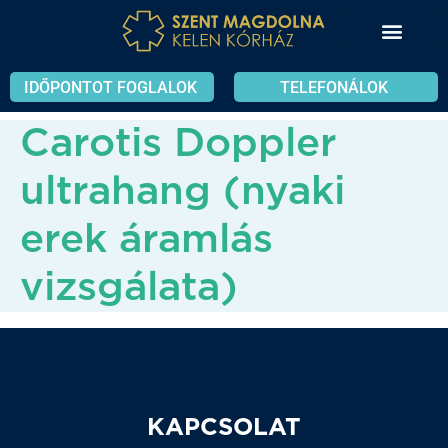
IDŐPONTOT FOGLALOK
TELEFONÁLOK
Carotis Doppler
ultrahang (nyaki
erek áramlás
vizsgálata)
KAPCSOLAT